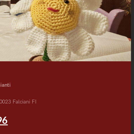
ianti
0023 Falciani FI
96