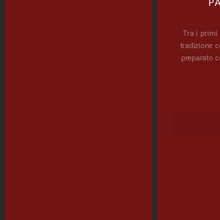
P
Tra i primi
tradizione c
preparato c