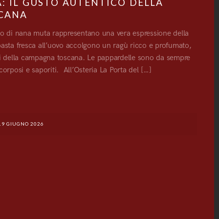
: IL GUSTO AUTENTICO DELLA
SCANA
sugo di nana muta rappresentano una vera espressione della
i pasta fresca all’uovo accolgono un ragù ricco e profumato,
mi della campagna toscana. Le pappardelle sono da sempre
corposi e saporiti. All’Osteria La Porta del […]
G
19 GIUGNO 2026