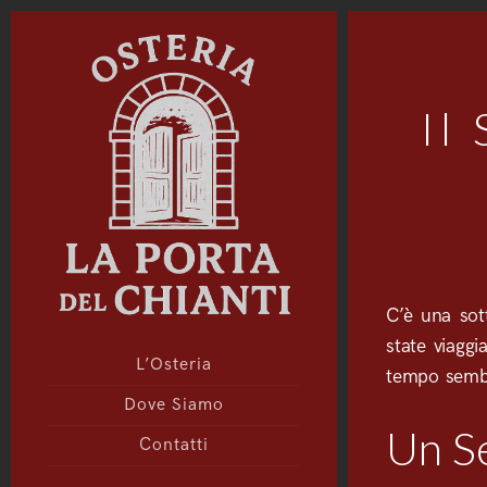
Il
C’è una sott
state viagg
L’Osteria
tempo sembra
Dove Siamo
Un Se
Contatti