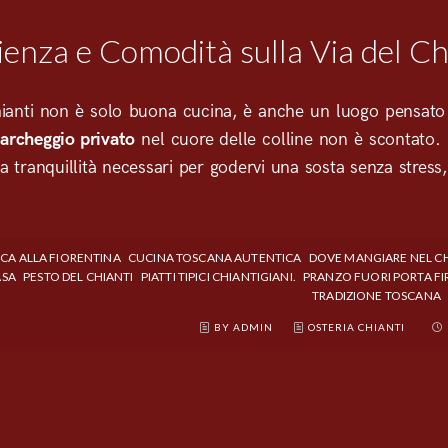
ienza e Comodità sulla Via del Ch
hianti non è solo buona cucina, è anche un luogo pensato p
archeggio privato
nel cuore delle colline non è scontato. 
la tranquillità necessari per godervi una sosta senza stres
CCA ALLA FIORENTINA
CUCINA TOSCANA AUTENTICA
DOVE MANGIARE NEL CH
ASA
PESTO DEL CHIANTI
PIATTI TIPICI CHIANTIGIANI.
PRANZO FUORI PORTA FI
TRADIZIONE TOSCANA
BY ADMIN
OSTERIA CHIANTI