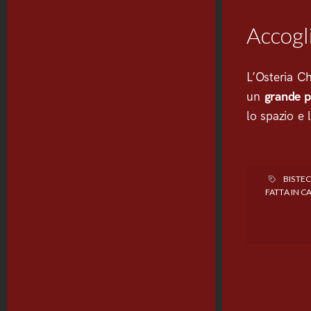
Accogl
L’Osteria C
un
grande p
lo spazio e 
BISTE
FATTA IN C