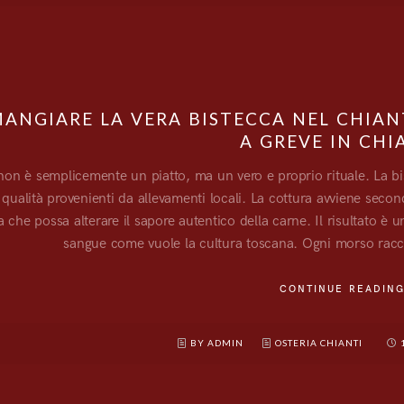
ANGIARE LA VERA BISTECCA NEL CHIANT
A GREVE IN CHI
non è semplicemente un piatto, ma un vero e proprio rituale. La bis
ta qualità provenienti da allevamenti locali. La cottura avviene seco
a che possa alterare il sapore autentico della carne. Il risultato è 
sangue come vuole la cultura toscana. Ogni morso raccon
CONTINUE READIN
BY ADMIN
OSTERIA CHIANTI