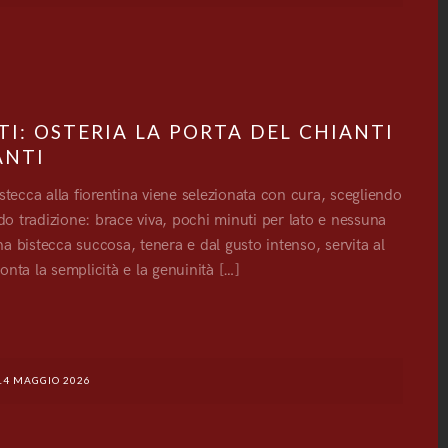
I: OSTERIA LA PORTA DEL CHIANTI
ANTI
tecca alla fiorentina viene selezionata con cura, scegliendo
ndo tradizione: brace viva, pochi minuti per lato e nessuna
una bistecca succosa, tenera e dal gusto intenso, servita al
ta la semplicità e la genuinità […]
G
14 MAGGIO 2026