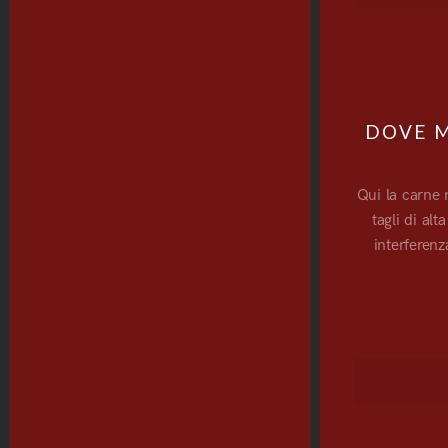
DOVE M
Qui la carne 
tagli di al
interferenz